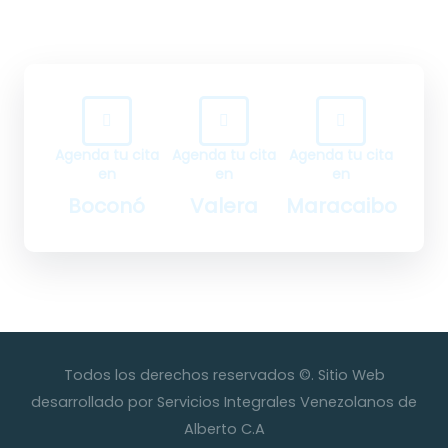
¡Contáctanos y da el primer paso hacia tu bienestar!
Agenda tu cita
Agenda tu cita
Agenda tu cita
en
en
en
Boconó
Valera
Maracaibo
Todos los derechos reservados ©. Sitio Web
desarrollado por Servicios Integrales Venezolanos de
Alberto C.A