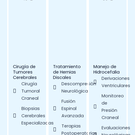
Cirugía de
Tratamiento
Manejo de
Tumores
de Hernias
Hidrocefalia
Cerebrales
Discales
Derivaciones
Cirugía
Descompresión
Ventriculares
Tumoral
Neurológica
Monitoreo
Craneal
Fusión
de
Biopsias
Espinal
Presión
Cerebrales
Avanzada
Craneal
Especializadas
Terapias
Evaluaciones
Postoperatorias